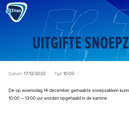
Ga
naar
de
inhoud
UITGIFTE SNOEP
Datum:
17/12/2022
Tijd:
10:00
De op woensdag 14 december gemaakte snoepzakken kunne
10:00 – 13:00 uur worden opgehaald in de kantine