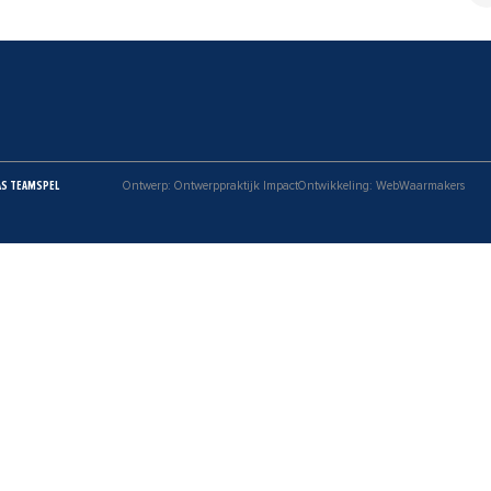
AS TEAMSPEL
Ontwerp: Ontwerppraktijk Impact
Ontwikkeling: WebWaarmakers