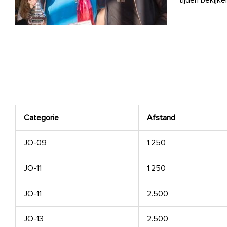
tijden bekijke
Categorie
Afstand
JO-09
1.250
JO-11
1.250
JO-11
2.500
JO-13
2.500