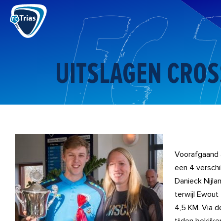
Ga
naar
de
inhoud
UITSLAGEN CROS
Voorafgaand 
een 4 versch
Danieck Nijl
terwijl Ewout
4,5 KM. Via de