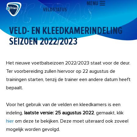
MENU
Ga
VELDSTATUS
naar
de
inhoud
VELD- EN KLEEDKAMERINDELING
SEIZOEN 2022/2023
Het nieuwe voetbalseizoen 2022/2023 staat voor de deur.
Ter voorbereiding zullen hiervoor op 22 augustus de
trainingen starten, tenzij de trainer een andere datum heeft
bepaalt.
Voor het gebruik van de velden en kleedkamers is een
indeling,
laatste versie: 25 augustus 2022
, gemaakt, klik
hier
om deze te bekijken. Deze moet uiteraard ook zoveel
mogelijk worden gevolgd.