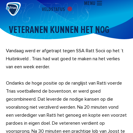
MENU
Ga
VELDSTATUS
naar
de
inhoud
VETERANEN KUNNEN HET NOG
Vandaag werd er afgetrapt tegen SSA Ratt Socii op het ’t
Huitinkveld . Trias had wat goed te maken na het verlies
van een week eerder.
Ondanks de hoge positie op de ranglijst van Ratti voerde
Trias voetballend de boventoon, er werd goed
gecombineerd. Dat leverde de nodige kansen op die
vooralsnog niet verzilverd werden. Na 20 minuten vond
een verdediger van Ratti het genoeg en kopte een voorzet
pardoes in eigen doel. De veterenen verdient op
voorsprong. Na 30 minuten een prachtige lob van Joost te