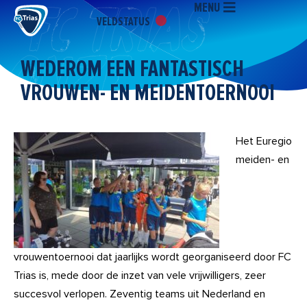
MENU
Ga
VELDSTATUS
naar
de
inhoud
WEDEROM EEN FANTASTISCH
VROUWEN- EN MEIDENTOERNOOI
Het Euregio
meiden- en
vrouwentoernooi dat jaarlijks wordt georganiseerd door FC
Trias is, mede door de inzet van vele vrijwilligers, zeer
succesvol verlopen. Zeventig teams uit Nederland en