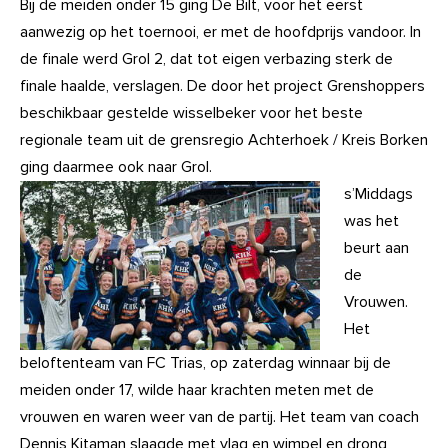
Bij de meiden onder 15 ging De Bilt, voor het eerst
aanwezig op het toernooi, er met de hoofdprijs vandoor. In
de finale werd Grol 2, dat tot eigen verbazing sterk de
finale haalde, verslagen. De door het project Grenshoppers
beschikbaar gestelde wisselbeker voor het beste
r
egionale team uit de grensregio Achterhoek / Kreis Borken
ging daarmee ook naar Grol.
s’Middags
was het
beurt aan
de
Vrouwen.
Het
beloftenteam van FC Trias, op zaterdag winnaar bij de
meiden onder 17, wilde haar krachten meten met de
vrouwen en waren weer van de partij. Het team van coach
Dennis Kitaman slaagde met vlag en wimpel en drong