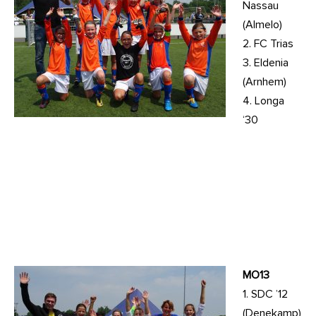
Nassau
(Almelo)
2. FC Trias
3. Eldenia
(Arnhem)
4. Longa
‘30
MO13
1. SDC ’12
(Denekamp)