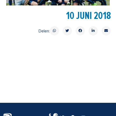
10 JUNI 2018
Delen:
T
F
Y