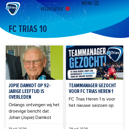
MENU
Ga
VELDSTATUS
naar
de
inhoud
FC TRIAS 10
Pagina
Pagina
Pagina
Pagina
Pagina
JOPIE DAMKOT OP 92-
TEAMMANAGER GEZOCHT
JARIGE LEEFTIJD IS
VOOR FC TRIAS HEREN 1
OVERLEDEN
FC Trias Heren 1 is voor
Onlangs ontvingen wij het
het nieuwe seizoen op
droevige bericht dat
Johan (Jopie) Damkot
31 juli 2026
29 juli 2026