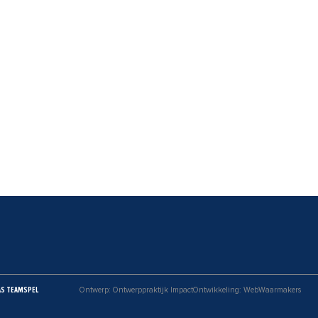
AS TEAMSPEL
Ontwerp: Ontwerppraktijk Impact
Ontwikkeling: WebWaarmakers