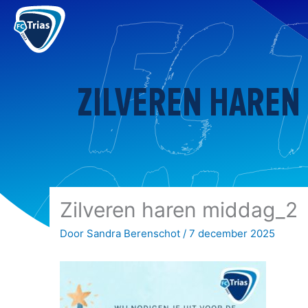
Ga
naar
de
inhoud
ZILVEREN HAREN
Zilveren haren middag_2
Door
Sandra Berenschot
/
7 december 2025