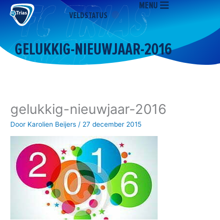
MENU
Ga
VELDSTATUS
naar
de
inhoud
GELUKKIG-NIEUWJAAR-2016
gelukkig-nieuwjaar-2016
Door
Karolien Beijers
/
27 december 2015