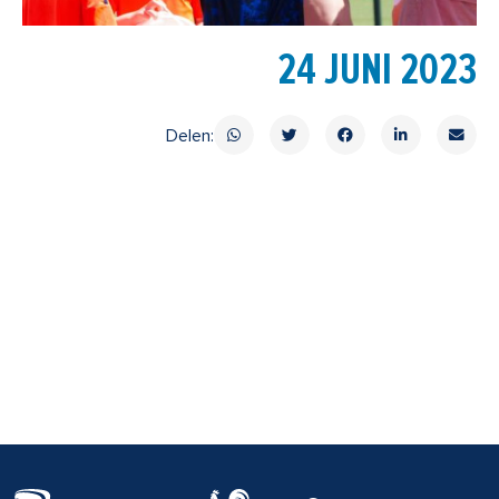
24 JUNI 2023
Delen:
T
F
Y