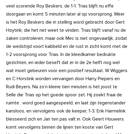
veel scorende Roy Beskers, de 1-1. Trias blijft nu effe
doorgaan en komt 5 minuten later al op voorsprong. Weer
is het Roy Beskers die in stelling word gebracht door Gert
Hoytink, die het net weet te vinden. Trias blijft vanaf nu de
zaken controleren, maar ook Mec is niet ongevaarlijk, zodat
de wedstrijd voort kabbeld en de rust in zicht komt met de
1-2 voorsprong voor Trias. In de kleedkamer bedrukte
gezichten, en ieder beseft dat er in de 2e helft nog wel
wat moet gebeuren voor een positief resultaat. W Wiggers
en C Horstink worden vervangen door Harry Piepers en
Rudi Beyers. Na zo’n kleine tien minuten is het joost te
Selle die Trias op het goede spoor zet. Hij zoekt fraai de
ruimte , word goed aangespeeld, en laat zijn tegenstander
kansloos, en vervolgens ook de keeper, 1-3. Erik Harmelink
blesseerd zich en Jan ten pas valt in. Ook Geert Houwers
komt vervolgens binnen de lijnen ten koste van Gert