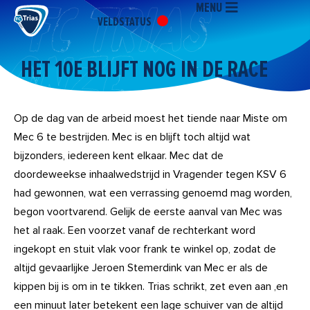
MENU
Ga
VELDSTATUS
naar
de
inhoud
HET 10E BLIJFT NOG IN DE RACE
Op de dag van de arbeid moest het tiende naar Miste om
Mec 6 te bestrijden. Mec is en blijft toch altijd wat
bijzonders, iedereen kent elkaar. Mec dat de
doordeweekse inhaalwedstrijd in Vragender tegen KSV 6
had gewonnen, wat een verrassing genoemd mag worden,
begon voortvarend. Gelijk de eerste aanval van Mec was
het al raak. Een voorzet vanaf de rechterkant word
ingekopt en stuit vlak voor frank te winkel op, zodat de
altijd gevaarlijke Jeroen Stemerdink van Mec er als de
kippen bij is om in te tikken. Trias schrikt, zet even aan ,en
een minuut later betekent een lage schuiver van de altijd