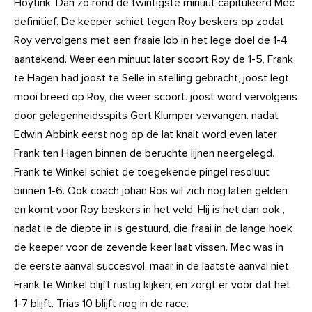
Hoytink. Dan zo rond de twintigste minuut capituleerd Mec
definitief. De keeper schiet tegen Roy beskers op zodat
Roy vervolgens met een fraaie lob in het lege doel de 1-4
aantekend. Weer een minuut later scoort Roy de 1-5, Frank
te Hagen had joost te Selle in stelling gebracht, joost legt
mooi breed op Roy, die weer scoort. joost word vervolgens
door gelegenheidsspits Gert Klumper vervangen. nadat
Edwin Abbink eerst nog op de lat knalt word even later
Frank ten Hagen binnen de beruchte lijnen neergelegd.
Frank te Winkel schiet de toegekende pingel resoluut
binnen 1-6. Ook coach johan Ros wil zich nog laten gelden
en komt voor Roy beskers in het veld. Hij is het dan ook ,
nadat ie de diepte in is gestuurd, die fraai in de lange hoek
de keeper voor de zevende keer laat vissen. Mec was in
de eerste aanval succesvol, maar in de laatste aanval niet.
Frank te Winkel blijft rustig kijken, en zorgt er voor dat het
1-7 blijft. Trias 10 blijft nog in de race.