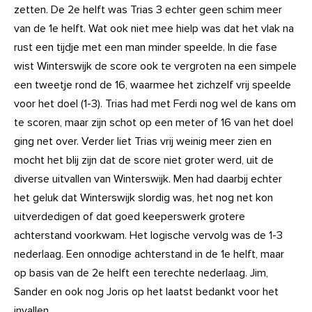
zetten. De 2e helft was Trias 3 echter geen schim meer
van de 1e helft. Wat ook niet mee hielp was dat het vlak na
rust een tijdje met een man minder speelde. In die fase
wist Winterswijk de score ook te vergroten na een simpele
een tweetje rond de 16, waarmee het zichzelf vrij speelde
voor het doel (1-3). Trias had met Ferdi nog wel de kans om
te scoren, maar zijn schot op een meter of 16 van het doel
ging net over. Verder liet Trias vrij weinig meer zien en
mocht het blij zijn dat de score niet groter werd, uit de
diverse uitvallen van Winterswijk. Men had daarbij echter
het geluk dat Winterswijk slordig was, het nog net kon
uitverdedigen of dat goed keeperswerk grotere
achterstand voorkwam. Het logische vervolg was de 1-3
nederlaag. Een onnodige achterstand in de 1e helft, maar
op basis van de 2e helft een terechte nederlaag. Jim,
Sander en ook nog Joris op het laatst bedankt voor het
invallen.