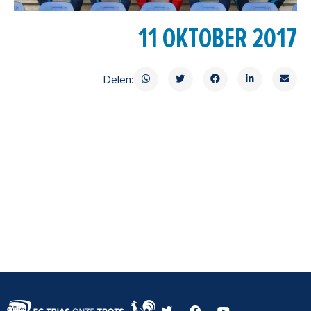
11 OKTOBER 2017
Delen:
T
F
Y