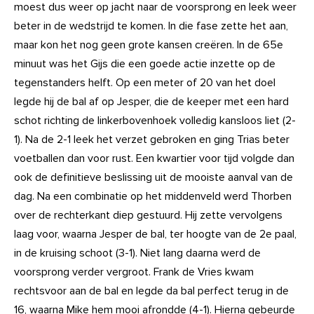
moest dus weer op jacht naar de voorsprong en leek weer
beter in de wedstrijd te komen. In die fase zette het aan,
maar kon het nog geen grote kansen creëren. In de 65e
minuut was het Gijs die een goede actie inzette op de
tegenstanders helft. Op een meter of 20 van het doel
legde hij de bal af op Jesper, die de keeper met een hard
schot richting de linkerbovenhoek volledig kansloos liet (2-
1). Na de 2-1 leek het verzet gebroken en ging Trias beter
voetballen dan voor rust. Een kwartier voor tijd volgde dan
ook de definitieve beslissing uit de mooiste aanval van de
dag. Na een combinatie op het middenveld werd Thorben
over de rechterkant diep gestuurd. Hij zette vervolgens
laag voor, waarna Jesper de bal, ter hoogte van de 2e paal,
in de kruising schoot (3-1). Niet lang daarna werd de
voorsprong verder vergroot. Frank de Vries kwam
rechtsvoor aan de bal en legde da bal perfect terug in de
16, waarna Mike hem mooi afrondde (4-1). Hierna gebeurde