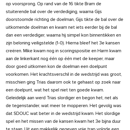
op voorsprong. Op rand van de 16 tikte Bram de
stuiterende bal over de verdediging, waarna Gijs
doorstoomde richting de doelman, Gijs tikte de bal over de
uitkomende doelman en kwam net iets eerder bij de bal
dan een verdediger, waarna hij simpel kon binnentikken en
zijn beloning veiligstelde (1-0). Hierna bleef het 3e kansen
creëren. Mike kwam nog in scoringspositie en Harm kwam
aan de linkerkant nog één op één met de keeper, maar
door goed uitkomen kon de doelman een doelpunt
voorkomen. Het krachtsverschil in de wedstrijd was groot,
misschien ging Trias daarom ook te gehaast op zoek naar
een doelpunt, wat het spel niet ten goede kwam.
Geleidelijk aan werd Trias slordiger en begon het, net als
de tegenstander, wat meer te mopperen. Het gevolg was
dat SDOUC wat beter in de wedstrijd kwam. Het slordige
spel en het missen van de kansen kwam het 3e bijna duur
te staan. Uit een makkelijk gegeven vrije trap volgde een