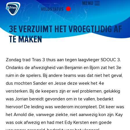
MENU
Ga
VELDSTATUS
naar
de
inhoud
3E VERZUIMT HET VROEGTIJDIG AF
TE MAKEN
Zondag trad Trias 3 thuis aan tegen laagvlieger SDOUC 3.
Ondanks de afwezigheid van Benjamin en Bjorn zat het 3e
ruim in de spelers. Bij andere teams was dat niet het geval,
dus mochten Sander en Jesse deze week het 4e
versterken. Bij de keepers zijn er wel problemen, gelukkig
was Jorrian bereidt gevonden om in te vallen, bedankt
hiervoor! De leiding was wederom incompleet. Dit keer was
het Arnold die, vanwege ziekte, niet aanwezig kon zijn. Kay
was ook afwezig en had met Edy Kersten een goede