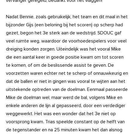
vervanger geregeld, bedankt voor het vlaggen!
Nadat Bennie, zoals gebruikelijk, het team en dit maal in het
bijzonder Gijs (een beloning bij het scoren) op scherp had
gezet, begon het 3e sterk aan de wedstrijd. SDOUC gaf
veel ruimte weg, waardoor de voorhoedespelers voor veel
dreiging konden zorgen. Uiteindelijk was het vooral Mike
die een aantal keer in goede positie kwam om tot scoren
te komen, of om de beslissende assist te geven. De
voorzetten waren echter net te scherp of onnauwkeurig en
dat de ballen er niet in gingen was vooral te wijten aan het
uitstekende optreden van de doelman. Eenmaal passeerde
Mike de doelman wel, maar werd de bal, volgens Mike en
enkele anderen de lijn al gepasseerd, door een verdediger
weggewerkt. Het was een wonder dat het 3e niet op
voorsprong kwam. Trias speelde constant op de helft van
de tegenstander en na 25 minuten kwam het dan alsnog