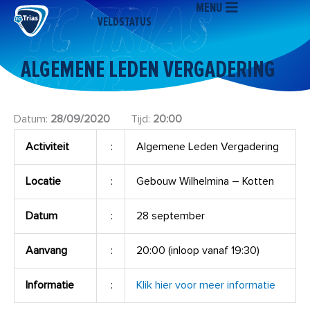
MENU
Ga
VELDSTATUS
naar
de
inhoud
ALGEMENE LEDEN VERGADERING
Datum:
28/09/2020
Tijd:
20:00
Activiteit
:
Algemene Leden Vergadering
Locatie
:
Gebouw Wilhelmina – Kotten
Datum
:
28 september
Aanvang
:
20:00 (inloop vanaf 19:30)
Informatie
:
Klik hier voor meer informatie