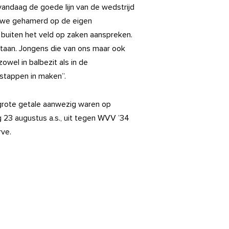
vandaag de goede lijn van de wedstrijd
n we gehamerd op de eigen
n buiten het veld op zaken aanspreken.
staan. Jongens die van ons maar ook
owel in balbezit als in de
stappen in maken”.
 grote getale aanwezig waren op
g 23 augustus a.s., uit tegen WVV ’34
rve.