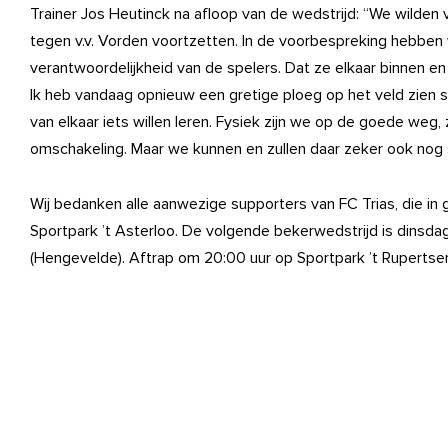
Trainer Jos Heutinck na afloop van de wedstrijd: “We wilden 
tegen v.v. Vorden voortzetten. In de voorbespreking hebbe
verantwoordelijkheid van de spelers. Dat ze elkaar binnen e
Ik heb vandaag opnieuw een gretige ploeg op het veld zien 
van elkaar iets willen leren. Fysiek zijn we op de goede weg, z
omschakeling. Maar we kunnen en zullen daar zeker ook nog 
Wij bedanken alle aanwezige supporters van FC Trias, die in
Sportpark ’t Asterloo. De volgende bekerwedstrijd is dinsda
(Hengevelde). Aftrap om 20:00 uur op Sportpark ’t Rupertse