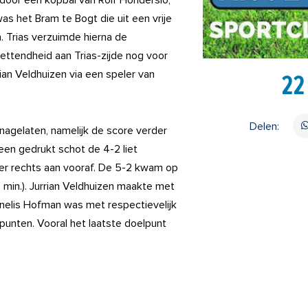
k door een kopbal van Rolf Honderslo,
s het Bram te Bogt die uit een vrije
. Trias verzuimde hierna de
ttendheid aan Trias-zijde nog voor
ian Veldhuizen via een speler van
22
Delen:
 nagelaten, namelijk de score verder
een gedrukt schot de 4-2 liet
ver rechts aan vooraf. De 5-2 kwam op
 min.). Jurrian Veldhuizen maakte met
rnelis Hofman was met respectievelijk
punten. Vooral het laatste doelpunt