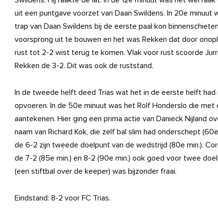
Swildens. Hij raakte de lat. In de 12e minuut was het wel raa
uit een puntgave voorzet van Daan Swildens. In 20e minuut wa
trap van Daan Swildens bij de eerste paal kon binnenschieten
voorsprong uit te bouwen en het was Rekken dat door onople
rust tot 2-2 wist terug te komen. Vlak voor rust scoorde Jurr
Rekken de 3-2. Dit was ook de ruststand.
In de tweede helft deed Trias wat het in de eerste helft had
opvoeren. In de 50e minuut was het Rolf Honderslo die met 
aantekenen. Hier ging een prima actie van Danieck Nijland o
naam van Richard Kok, die zelf bal slim had onderschept (60e
de 6-2 zijn tweede doelpunt van de wedstrijd (80e min.). Co
de 7-2 (85e min.) en 8-2 (90e min.) ook goed voor twee doel
(een stiftbal over de keeper) was bijzonder fraai.
Eindstand: 8-2 voor FC Trias.