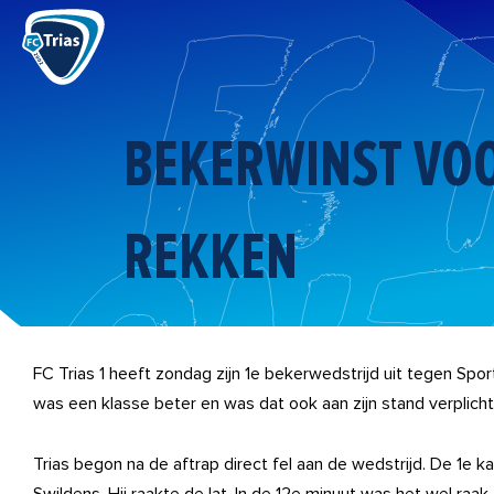
Ga
naar
de
inhoud
BEKERWINST VOO
REKKEN
FC Trias 1 heeft zondag zijn 1e bekerwedstrijd uit tegen Sp
was een klasse beter en was dat ook aan zijn stand verplicht
Trias begon na de aftrap direct fel aan de wedstrijd. De 1e 