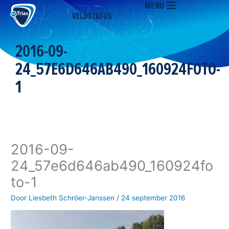
MENU
Ga
VELDSTATUS
naar
de
inhoud
2016-09-
24_57E6D646AB490_160924FOTO-
1
2016-09-
24_57e6d646ab490_160924fo
to-1
Door
Liesbeth Schröer-Janssen
/
24 september 2016