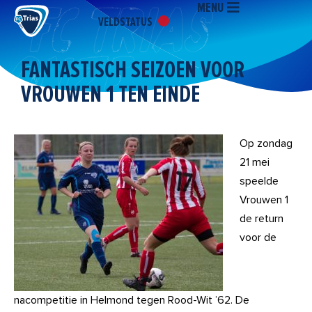
MENU
Ga
VELDSTATUS
naar
de
inhoud
FANTASTISCH SEIZOEN VOOR
VROUWEN 1 TEN EINDE
Op zondag
21 mei
speelde
Vrouwen 1
de return
voor de
nacompetitie in Helmond tegen Rood-Wit ’62. De