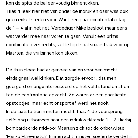
kon de spits de bal eenvoudig binnentikken.
Trias 4 leek hier niet van onder de indruk en daar was ook
geen enkele reden voor. Want een paar minuten later lag
de 1 – 4 al in het net. Verdediger Mike besloot maar eens
wat verder mee naar voren te gaan. Vanuit een prima
combinatie over rechts, zette hij de bal snaarstrak voor op
Maarten, die vrij binnen kon tikken.
De thuisploeg had er genoeg van en voor hen mocht
eindsignaal wel klinken. Dat zorgde ervoor , dat men
geërgerd en ongeïnteresseerd op het veld stond en af en
toe de confrontatie opzocht. Zo waren er een paar lichte
opstootjes, maar echt onsportief werd het nooit.
In de laatste tien minuten mocht Trias 4 de voorsprong
zelfs nog uitbouwen naar een indrukwekkende 1 – 7. Hierbij
bombardeerde midvoor Maarten zich tot de onbetwiste
‘Man-of-the-match’. Binnen acht minuten spelen tekende hij