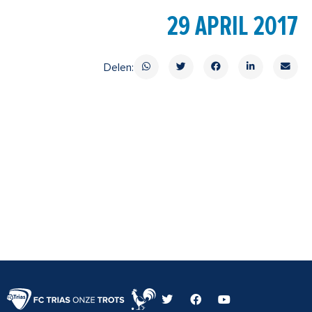
29 APRIL 2017
Delen:
T
F
Y
w
a
o