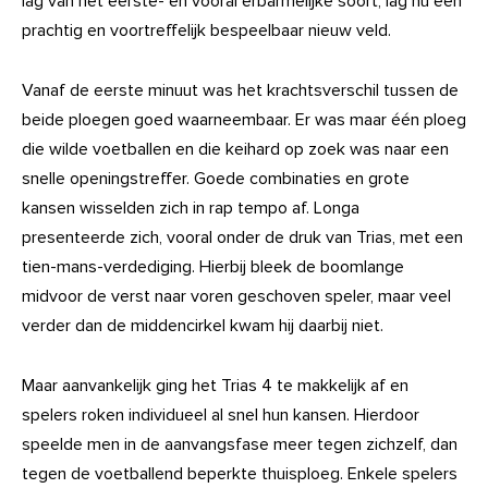
lag van het eerste- en vooral erbarmelijke soort, lag nu een
prachtig en voortreffelijk bespeelbaar nieuw veld.
Vanaf de eerste minuut was het krachtsverschil tussen de
beide ploegen goed waarneembaar. Er was maar één ploeg
die wilde voetballen en die keihard op zoek was naar een
snelle openingstreffer. Goede combinaties en grote
kansen wisselden zich in rap tempo af. Longa
presenteerde zich, vooral onder de druk van Trias, met een
tien-mans-verdediging. Hierbij bleek de boomlange
midvoor de verst naar voren geschoven speler, maar veel
verder dan de middencirkel kwam hij daarbij niet.
Maar aanvankelijk ging het Trias 4 te makkelijk af en
spelers roken individueel al snel hun kansen. Hierdoor
speelde men in de aanvangsfase meer tegen zichzelf, dan
tegen de voetballend beperkte thuisploeg. Enkele spelers