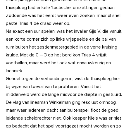
thuisploeg had enkele ‘tactische’ omzettingen gedaan.
Zodoende was het eerst weer even zoeken, maar al snel
pakte Trias 4 de draad weer op.
Na exact een uur spelen, was het invaller Gijs V. die vanuit
een korte corner zich op links vrijspeelde en de bal van
ruim buiten het zestienmetergebied in de verre kruising
krulde. Met de 0 – 3 op het bord kon Trias 4 vrijuit
voetballen, maar werd het ook wat onnauwkeurig en
laconiek.
Geheel tegen de verhoudingen in, wist de thuisploeg hier
bij wijze van toeval van te profiteren. Vanuit het
middenveld werd de lange midvoor de diepte in gestuurd.
De vlag van linesman Winkelman ging resoluut omhoog,
maar waar iedereen dacht aan buitenspel, floot de goed
leidende scheidrechter niet. Ook keeper Niels was er niet
op bedacht dat het spel voortgezet mocht worden en zo