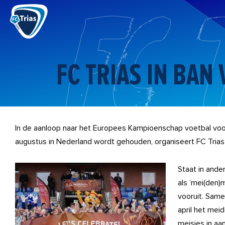
Ga
naar
de
inhoud
FC TRIAS IN BA
In de aanloop naar het Europees Kampioenschap voetbal voor
augustus in Nederland wordt gehouden, organiseert FC Trias 
Staat in and
als ‘mei(den)
vooruit. Sam
april het mei
meisjes in aa