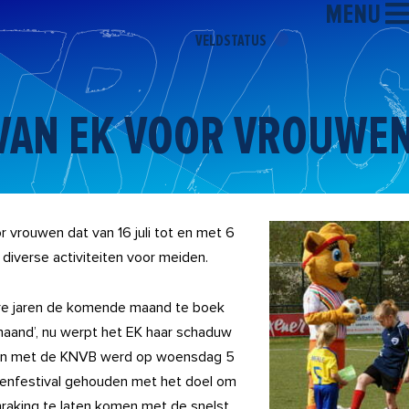
MENU
VELDSTATUS
N VAN EK VOOR VROUWE
 vrouwen dat van 16 juli tot en met 6
diverse activiteiten voor meiden.
ere jaren de komende maand te boek
maand’, nu werpt het EK haar schaduw
en met de KNVB werd op woensdag 5
denfestival gehouden met het doel om
nraking te laten komen met de snelst