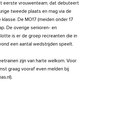
Het eerste vrouwenteam, dat debuteert
eurige tweede plaats en mag via de
e klasse. De MO17 (meiden onder 17
ap. De overige senioren- en
tte is er de groep recreanten die in
vond een aantal wedstrijden speelt.
eetrainen zijn van harte welkom. Voor
mst graag vooraf even melden bij
s.nl).