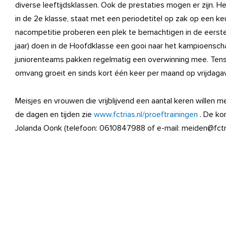
diverse leeftijdsklassen. Ook de prestaties mogen er zijn. 
in de 2e klasse, staat met een periodetitel op zak op een k
nacompetitie proberen een plek te bemachtigen in de eerst
jaar) doen in de Hoofdklasse een gooi naar het kampioensch
juniorenteams pakken regelmatig een overwinning mee. Tenslo
omvang groeit en sinds kort één keer per maand op vrijdaga
Meisjes en vrouwen die vrijblijvend een aantal keren willen m
de dagen en tijden zie
www.fctrias.nl/proeftrainingen
. De ko
Jolanda Oonk (telefoon: 0610847988 of e-mail: meiden@fctria