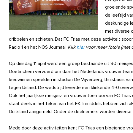
groeiende spo
de leeftijd v
deskundige le
met diverse o
dribbelen en schieten. Dat FC Trias met deze activiteit scoor
Radio 1 en het NOS Journaal.
Klik
hier
voor meer foto’s (met 
Op dinsdag 11 april werd een groep bestaande uit 90 meisjes
Doetinchem vervoerd om daar het Nederlands vrouwenteam 
leeuwinnen speelden in stadion De Vijverberg, thuisbasis va
tegen IJsland. De wedstrijd leverde een klinkende 4-0 overw
Ook het jaarlijkse meisjes- en vrouwentoernooi van FC Tria
staat deels in het teken van het EK. Inmiddels hebben zich 
Duitsland aangemeld. Onder de deelnemers worden diverse vr
Mede door deze activiteiten kent FC Trias een bloeiende vr