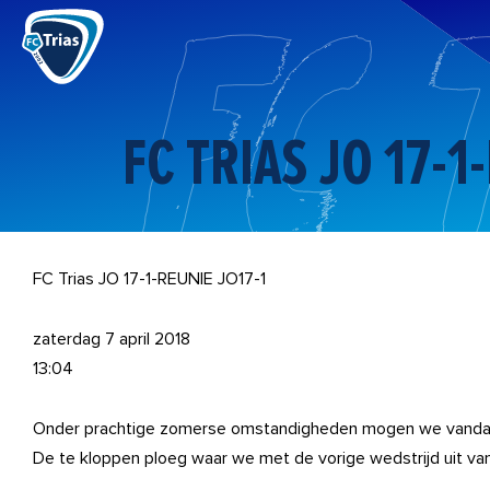
Ga
naar
de
inhoud
FC TRIAS JO 17-1
FC Trias JO 17-1-REUNIE JO17-1
zaterdag 7 april 2018
13:04
Onder prachtige zomerse omstandigheden mogen we vandaa
De te kloppen ploeg waar we met de vorige wedstrijd uit va