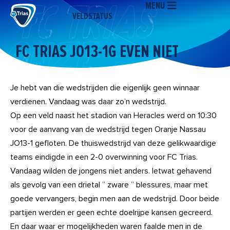
MENU
Ga
VELDSTATUS
naar
de
inhoud
FC TRIAS JO13-1G EVEN NIET
Je hebt van die wedstrijden die eigenlijk geen winnaar
verdienen. Vandaag was daar zo’n wedstrijd.
Op een veld naast het stadion van Heracles werd on 10:30
voor de aanvang van de wedstrijd tegen Oranje Nassau
JO13-1 gefloten. De thuiswedstrijd van deze gelikwaardige
teams eindigde in een 2-0 overwinning voor FC Trias.
Vandaag wilden de jongens niet anders. Ietwat gehavend
als gevolg van een drietal ” zware ” blessures, maar met
goede vervangers, begin men aan de wedstrijd. Door beide
partijen werden er geen echte doelrijpe kansen gecreerd.
En daar waar er mogelijkheden waren faalde men in de