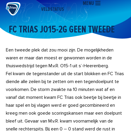
MENU
Ga
VELDSTATUS
naar
de
inhoud
FC TRIAS JO15-2G GEEN TWEEDE
Een tweede plek dat zou mooi zijn. De mogelijkheden
waren er maar dan moest er gewonnen worden in de
thuiswedstrijd tegen M.v.R. O15-1 uit s’-Heerenberg.
Fel kwam de tegenstander uit de start blokken en FC Trias
diende alle zeilen bij te zetten om een tegendoelpunt te
voorkomen. De storm zwakte na 10 minuten wat af en
vanaf dat moment kwam FC Trias ook beetje bij beetje in
haar spel en bij vlagen werd er goed gecombineerd en
kreeg men ook goede scoringskansen maar een doelpunt
bleef uit. Gevaar van M.v.R. kwam voornamelijk van de
snelle rechterspits. Bij een 0 – 0 stand werd de rust in