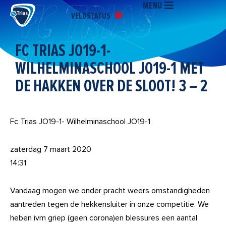
MENU
Ga
VELDSTATUS
naar
de
inhoud
FC TRIAS JO19-1-
WILHELMINASCHOOL JO19-1 MET
DE HAKKEN OVER DE SLOOT! 3 – 2
Fc Trias JO19-1- Wilhelminaschool JO19-1
zaterdag 7 maart 2020
14:31
Vandaag mogen we onder pracht weers omstandigheden
aantreden tegen de hekkensluiter in onze competitie. We
heben ivm griep (geen corona)en blessures een aantal