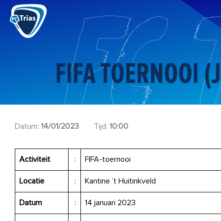
Ga
naar
de
inhoud
FIFA TOERNOOI (
Datum:
14/01/2023
Tijd:
10:00
Activiteit
:
FIFA-toernooi
Locatie
:
Kantine ’t Huitinkveld
Datum
:
14 januari 2023