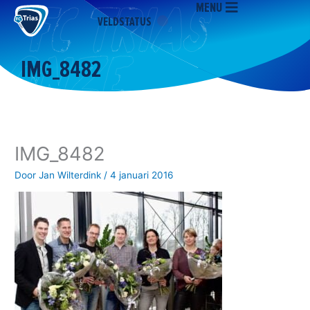
MENU
Ga
VELDSTATUS
naar
de
inhoud
IMG_8482
IMG_8482
Door
Jan Wilterdink
/
4 januari 2016