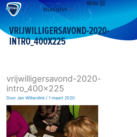
MENU
Ga
VELDSTATUS
naar
de
inhoud
VRIJWILLIGERSAVOND-2020-
INTRO_400X225
vrijwilligersavond-2020-
intro_400x225
Door
Jan Wilterdink
/
1 maart 2020