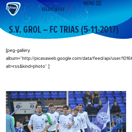
MENU
Ga
VELDSTATUS
naar
de
inhoud
S.V. GROL – FC TRIAS (5-11-2017)
[peg-gallery
album=”http://picasaweb.google.com/data/feed/api/user
alt=rss&kind=photo” ]