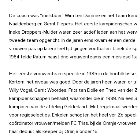
De coach was “melkboer” Wim ten Damme en het team kende 
Naaldenberg en Gerrit Piepers. Het eerste kampioenschap we
Ineke Droppers-Mulder waren zeer actief leden aan het wer
tweede team opgericht. In de jaren erna kwam er een derde 
vrouwen pas op latere leeftijd gingen voetballen, bleek de sp
1984 telde Ratum naast drie vrouwenteams een meisjeselft
Het eerste vrouwenteam speelde in 1985 in de hoofdklasse,
Kortom, het niveau was goed. Door de jaren heen waren er tr
Willy Vogel, Gerrit Woordes, Frits ten Dolle en Theo van der
kampioenschappen behaald, waaronder die in 1989. Na een 
kampioen van de afdeling Gelderland. Met regelmaat werde
voor regioselecties. Enkelen schopten het heel ver. Zo speel
coördinator vrouwen/meiden FC Trias, bij de Oranje-vrouwen
haar debuut als keeper bij Oranje onder 16.