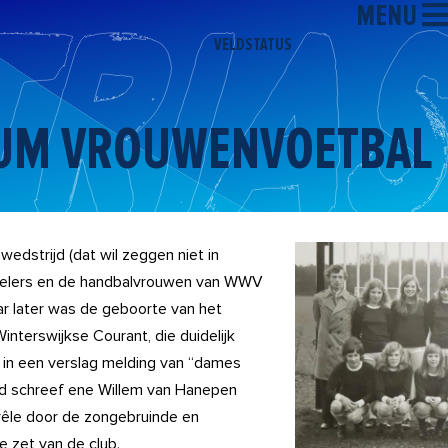
MENU
VELDSTATUS
ATUM VROUWENVOETBAL
edstrijd (dat wil zeggen niet in
pelers en de handbalvrouwen van WWV
aar later was de geboorte van het
nterswijkse Courant, die duidelijk
in een verslag melding van “dames
ad schreef ene Willem van Hanepen
rêle door de zongebruinde en
 zet van de club.