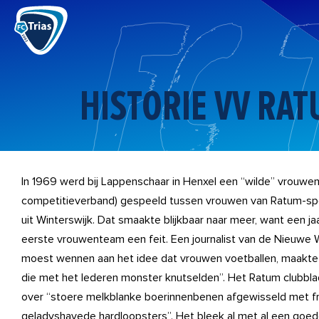
Ga
naar
de
inhoud
HISTORIE VV R
In 1969 werd bij Lappenschaar in Henxel een “wilde” vrouwenw
competitieverband) gespeeld tussen vrouwen van Ratum-s
uit Winterswijk. Dat smaakte blijkbaar naar meer, want een j
eerste vrouwenteam een feit. Een journalist van de Nieuwe Wi
moest wennen aan het idee dat vrouwen voetballen, maakte 
die met het lederen monster knutselden”. Het Ratum clubbl
over “stoere melkblanke boerinnenbenen afgewisseld met f
geladyshavede hardloopsters”. Het bleek al met al een goede