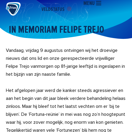
MENU
Ga
VELDSTATUS
naar
de
inhoud
IN MEMORIAM FELIPE TREJO
Vandaag, vrijdag 9 augustus ontvingen wij het droevige
nieuws dat ons lid en onze gerespecteerde vrijwilliger
Felipe Trejo vanmorgen op 81-jarige leeftijd is ingeslapen in
het bijzijn van zijn naaste familie.
Het afgelopen jaar werd de kanker steeds agressiever en
aan het begin van dit jaar bleek verdere behandeling helaas
zinloos. Maar hij bleef tot het laatst vechten om er ‘bij te
blijven’. De ‘Fortuna-reünie’ in mei was nog zo’n hoogtepunt
waar hij, voor zover mogelijk, nog enorm van kon genieten.
Tegelijkertijd waren vele ‘Fortunezen’ blij hem nog te