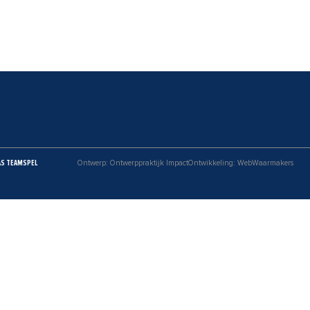
AS TEAMSPEL
Ontwerp: Ontwerppraktijk Impact
Ontwikkeling: WebWaarmakers