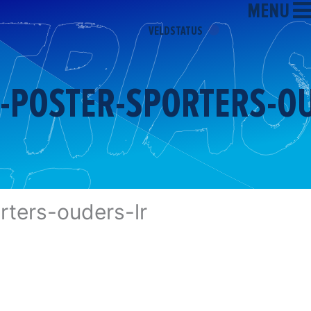
MENU
VELDSTATUS
-POSTER-SPORTERS-O
rters-ouders-lr