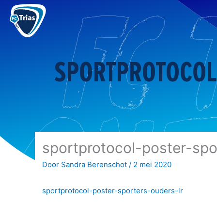
Ga
naar
de
inhoud
SPORTPROTOCOL
sportprotocol-poster-spo
Door
Sandra Berenschot
/
2 mei 2020
sportprotocol-poster-sporters-ouders-lr