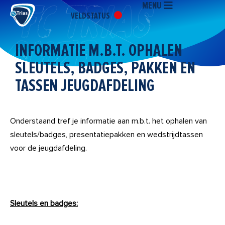
MENU
Ga
VELDSTATUS
naar
de
inhoud
INFORMATIE M.B.T. OPHALEN
SLEUTELS, BADGES, PAKKEN EN
TASSEN JEUGDAFDELING
Onderstaand tref je informatie aan m.b.t. het ophalen van
sleutels/badges, presentatiepakken en wedstrijdtassen
voor de jeugdafdeling.
Sleutels en badges: