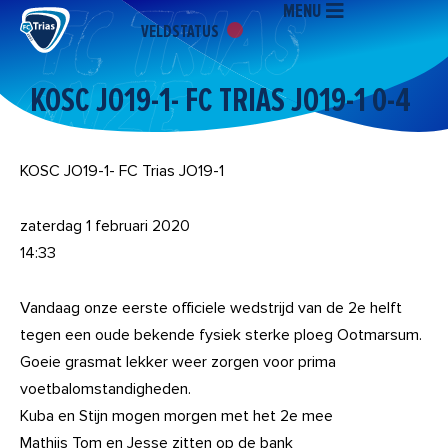
MENU
Ga
VELDSTATUS
naar
de
inhoud
KOSC JO19-1- FC TRIAS JO19-1 0-4
KOSC JO19-1- FC Trias JO19-1
zaterdag 1 februari 2020
14:33
Vandaag onze eerste officiele wedstrijd van de 2e helft
tegen een oude bekende fysiek sterke ploeg Ootmarsum.
Goeie grasmat lekker weer zorgen voor prima
voetbalomstandigheden.
Kuba en Stijn mogen morgen met het 2e mee
Mathijs Tom en Jesse zitten op de bank