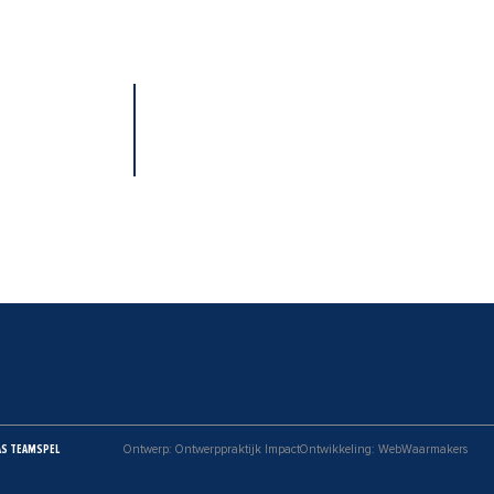
AS TEAMSPEL
Ontwerp: Ontwerppraktijk Impact
Ontwikkeling: WebWaarmakers