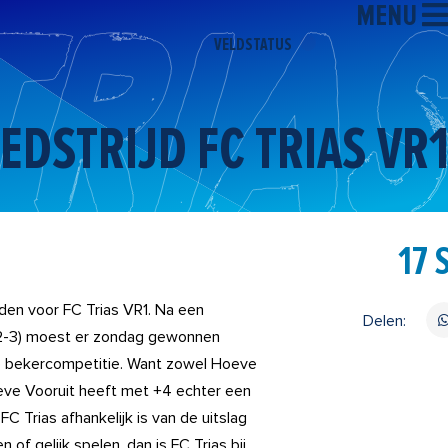
MENU
VELDSTATUS
EDSTRIJD FC TRIAS VR
17 
den voor FC Trias VR1. Na een
Delen:
 (2-3) moest er zondag gewonnen
 bekercompetitie. Want zowel Hoeve
oeve Vooruit heeft met +4 echter een
C Trias afhankelijk is van de uitslag
of gelijk spelen, dan is FC Trias bij