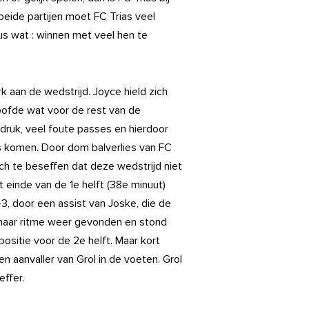
beide partijen moet FC Trias veel
us wat : winnen met veel hen te
k aan de wedstrijd. Joyce hield zich
loofde wat voor de rest van de
 druk, veel foute passes en hierdoor
ias komen. Door dom balverlies van FC
zich te beseffen dat deze wedstrijd niet
einde van de 1e helft (38e minuut)
-3, door een assist van Joske, die de
d haar ritme weer gevonden en stond
sitie voor de 2e helft. Maar kort
en aanvaller van Grol in de voeten. Grol
effer.