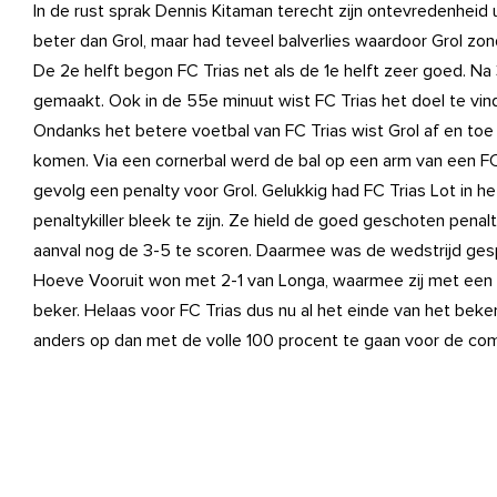
In de rust sprak Dennis Kitaman terecht zijn ontevredenheid u
beter dan Grol, maar had teveel balverlies waardoor Grol zon
De 2e helft begon FC Trias net als de 1e helft zeer goed. N
gemaakt. Ook in de 55e minuut wist FC Trias het doel te vi
Ondanks het betere voetbal van FC Trias wist Grol af en toe 
komen. Via een cornerbal werd de bal op een arm van een F
gevolg een penalty voor Grol. Gelukkig had FC Trias Lot in he
penaltykiller bleek te zijn. Ze hield de goed geschoten penal
aanval nog de 3-5 te scoren. Daarmee was de wedstrijd ges
Hoeve Vooruit won met 2-1 van Longa, waarmee zij met een 
beker. Helaas voor FC Trias dus nu al het einde van het beker
anders op dan met de volle 100 procent te gaan voor de co