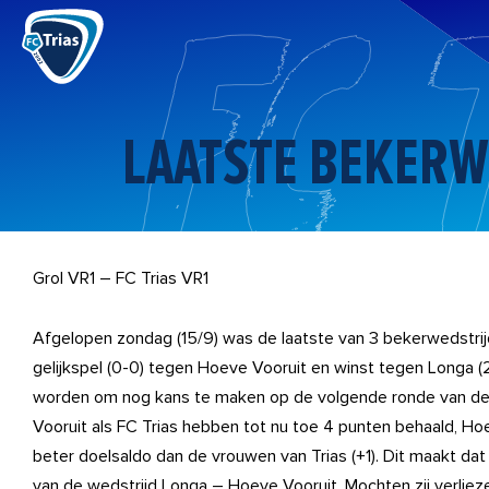
Ga
naar
de
inhoud
LAATSTE BEKERW
Grol VR1 – FC Trias VR1
Afgelopen zondag (15/9) was de laatste van 3 bekerwedstrij
gelijkspel (0-0) tegen Hoeve Vooruit en winst tegen Longa
worden om nog kans te maken op de volgende ronde van de
Vooruit als FC Trias hebben tot nu toe 4 punten behaald, H
beter doelsaldo dan de vrouwen van Trias (+1). Dit maakt dat F
van de wedstrijd Longa – Hoeve Vooruit. Mochten zij verliezen 