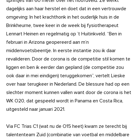
sprintjes van 60 meter over het hoofdveld. Ze werkt
dagelijks aan haar herstel en doet dat in een vertrouwde
omgeving: In het krachthonk in het ouderlijk huis in de
Brinkheurne, twee keer in de week bij fysiotherapeut
Lennart Heinen en regelmatig op ’t Huitinkveld. “Ben in
februari in Arizona geopereerd aan m’n
middenvoetsbeentje. In eerste instantie zou ik daar
revalideren. Door de corona is de competitie stil komen te
liggen en ben ik eerder dan gepland (de competitie zou
ook daar in mei eindigen) teruggekomen”, vertelt Lieske
over haar terugkeer in Nederland. De blessure had op een
slechter moment kunnen vallen want door de corona is het
WK O20, dat gespeeld wordt in Panama en Costa Rica,
uitgesteld naar januari 2021.
Via FC Trias C1 (wat nu de O15 heet) kwam ze terecht bij
talententeam Zuid (combinatie van voetbal en middelbare