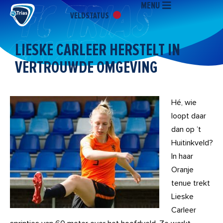
MENU
Ga
VELDSTATUS
naar
de
inhoud
LIESKE CARLEER HERSTELT IN
VERTROUWDE OMGEVING
Hé, wie
loopt daar
dan op ’t
Huitinkveld?
In haar
Oranje
tenue trekt
Lieske
Carleer