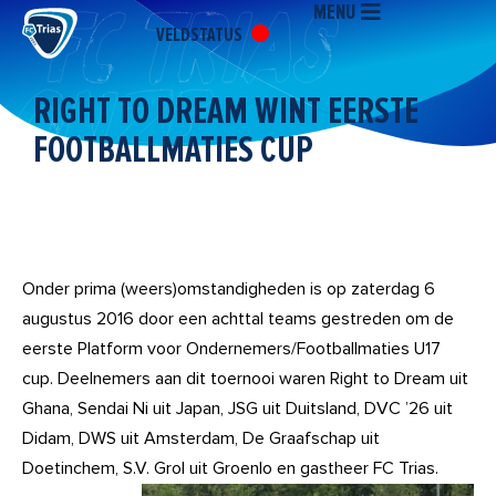
MENU
Ga
VELDSTATUS
naar
de
inhoud
RIGHT TO DREAM WINT EERSTE
FOOTBALLMATIES CUP
Onder prima (weers)omstandigheden is op zaterdag 6
augustus 2016 door een achttal teams gestreden om de
eerste Platform voor Ondernemers/Footballmaties U17
cup. Deelnemers aan dit toernooi waren Right to Dream uit
Ghana, Sendai Ni uit Japan, JSG uit Duitsland, DVC ’26 uit
Didam, DWS uit Amsterdam, De Graafschap uit
Doetinchem, S.V. Grol uit Groenlo en gastheer FC Trias.