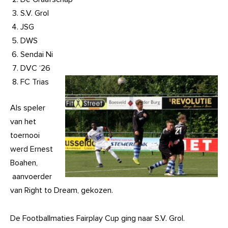
S.V. Grol
JSG
DWS
Sendai Ni
DVC ‘26
FC Trias
Als speler
van het
toernooi
werd Ernest
Boahen,
aanvoerder
van Right to Dream, gekozen.
De Footballmaties Fairplay Cup ging naar S.V. Grol.