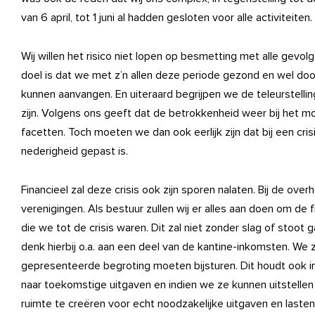
van 6 april, tot 1 juni al hadden gesloten voor alle activiteite
Wij willen het risico niet lopen op besmetting met alle gevol
doel is dat we met z’n allen deze periode gezond en wel d
kunnen aanvangen. En uiteraard begrijpen we de teleurstelling
zijn. Volgens ons geeft dat de betrokkenheid weer bij het mooi
facetten. Toch moeten we dan ook eerlijk zijn dat bij een cr
nederigheid gepast is.
Financieel zal deze crisis ook zijn sporen nalaten. Bij de over
verenigingen. Als bestuur zullen wij er alles aan doen om de 
die we tot de crisis waren. Dit zal niet zonder slag of stoot
denk hierbij o.a. aan een deel van de kantine-inkomsten. We
gepresenteerde begroting moeten bijsturen. Dit houdt ook in 
naar toekomstige uitgaven en indien we ze kunnen uitstelle
ruimte te creëren voor echt noodzakelijke uitgaven en lasten