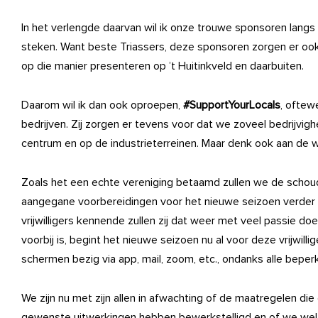
In het verlengde daarvan wil ik onze trouwe sponsoren lang
steken. Want beste Triassers, deze sponsoren zorgen er ook
op die manier presenteren op ’t Huitinkveld en daarbuiten.
Daarom wil ik dan ook oproepen,
#SupportYourLocals
, oftewe
bedrijven. Zij zorgen er tevens voor dat we zoveel bedrijvig
centrum en op de industrieterreinen. Maar denk ook aan de 
Zoals het een echte vereniging betaamd zullen we de schou
aangegane voorbereidingen voor het nieuwe seizoen verder 
vrijwilligers kennende zullen zij dat weer met veel passie d
voorbij is, begint het nieuwe seizoen nu al voor deze vrijwilli
schermen bezig via app, mail, zoom, etc., ondanks alle bepe
We zijn nu met zijn allen in afwachting of de maatregelen d
gewenste uitwerkingen hebben bewerkstelligd en of we wel 