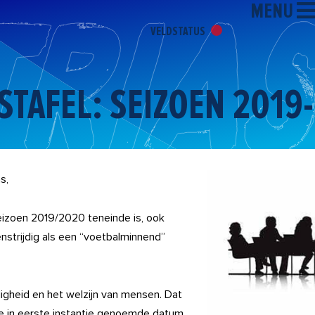
MENU
VELDSTATUS
STAFEL: SEIZOEN 2019
s,
izoen 2019/2020 teneinde is, ook
enstrijdig als een “voetbalminnend”
ligheid en het welzijn van mensen. Dat
de in eerste instantie genoemde datum