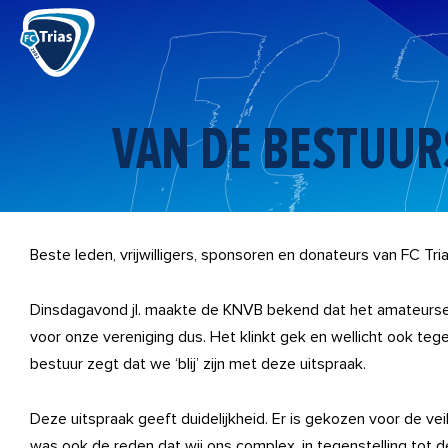
Ga
naar
de
inhoud
VAN DE BESTUUR
Beste leden, vrijwilligers, sponsoren en donateurs van FC Tria
Dinsdagavond jl. maakte de KNVB bekend dat het amateurse
voor onze vereniging dus. Het klinkt gek en wellicht ook teg
bestuur zegt dat we ‘blij’ zijn met deze uitspraak.
Deze uitspraak geeft duidelijkheid. Er is gekozen voor de vei
was ook de reden dat wij ons complex, in tegenstelling tot 