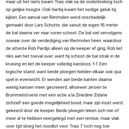
maar uit het niets kwam Trias vlak na de onderbreking toch
op gelijke hoogte. Ook hierbij kwam het nodige geluk bij
kijken. Een aanval van Rietmolen werd onschadelijk
gemaakt door Lars Schutte, die vanuit de eigen 16 meter
de bal daarna ver naar voren schoot. De bal viel vervolgens
zowaar over de verdediging van Rietmolen heen, waardoor
de attente Rob Pardijs alleen op de keeper af ging. Rob liet
niks aan het toeval over, want hij schoot de bal strak in de
kruising en liet de keeper volledig kansloos: 1-1. Een
logische stand, want beide ploegen hielden elkaar ook qua
spel in evenwicht. Er werden aan beide kanten daarna
weinig kansen meer gecreeerd, alhoewel Jeroen te
Brummelstroete met een actie a la Zinedine Zidane
zichzelf een goede mogelijkheid bood, maar zijn inzet werd
gekeerd door de keeper. Beide ploegen leken zich min of
meer al te hebben neergelegd met een remise, maar vlak
voor tijd sloeg het noodlot voor Trias 7 toch nog toe.