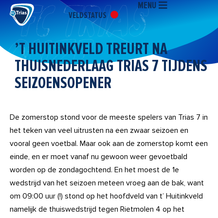
MENU
Ga
VELDSTATUS
naar
de
inhoud
’T HUITINKVELD TREURT NA
THUISNEDERLAAG TRIAS 7 TIJDENS
SEIZOENSOPENER
De zomerstop stond voor de meeste spelers van Trias 7 in
het teken van veel uitrusten na een zwaar seizoen en
vooral geen voetbal. Maar ook aan de zomerstop komt een
einde, en er moet vanaf nu gewoon weer gevoetbald
worden op de zondagochtend. En het moest de 1e
wedstrijd van het seizoen meteen vroeg aan de bak, want
om 09:00 uur (!) stond op het hoofdveld van t’ Huitinkveld
namelijk de thuiswedstrijd tegen Rietmolen 4 op het