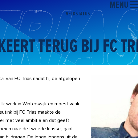
MENU
VELDSTATUS
EERT TERUG BIJ FC TR
al van FC Trias nadat hij de afgelopen
d. Ik werk in Winterswijk en moest vaak
eutink bij FC Trias maakte de
ner met veel ambitie en dat geeft
roeien naar de tweede klasse’, gaat
an bijdragen. De jonge jongens uit de