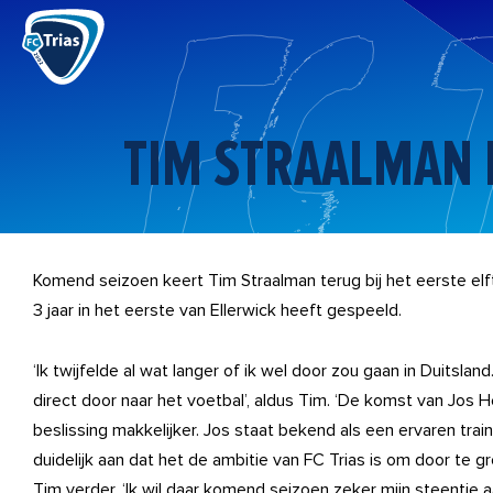
Ga
naar
de
inhoud
TIM STRAALMAN K
Komend seizoen keert Tim Straalman terug bij het eerste elft
3 jaar in het eerste van Ellerwick heeft gespeeld.
‘Ik twijfelde al wat langer of ik wel door zou gaan in Duitslan
direct door naar het voetbal’, aldus Tim. ‘De komst van Jos H
beslissing makkelijker. Jos staat bekend als een ervaren trai
duidelijk aan dat het de ambitie van FC Trias is om door te g
Tim verder. ‘Ik wil daar komend seizoen zeker mijn steentje a