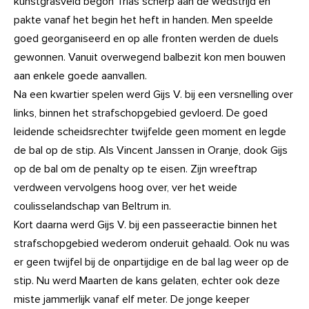
kunstgrasveld begon Trias scherp aan de wedstrijd en
pakte vanaf het begin het heft in handen. Men speelde
goed georganiseerd en op alle fronten werden de duels
gewonnen. Vanuit overwegend balbezit kon men bouwen
aan enkele goede aanvallen.
Na een kwartier spelen werd Gijs V. bij een versnelling over
links, binnen het strafschopgebied gevloerd. De goed
leidende scheidsrechter twijfelde geen moment en legde
de bal op de stip. Als Vincent Janssen in Oranje, dook Gijs
op de bal om de penalty op te eisen. Zijn wreeftrap
verdween vervolgens hoog over, ver het weide
coulisselandschap van Beltrum in.
Kort daarna werd Gijs V. bij een passeeractie binnen het
strafschopgebied wederom onderuit gehaald. Ook nu was
er geen twijfel bij de onpartijdige en de bal lag weer op de
stip. Nu werd Maarten de kans gelaten, echter ook deze
miste jammerlijk vanaf elf meter. De jonge keeper