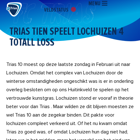
MENU
Ga
VELDSTATUS
naar
de
inhoud
TRIAS TIEN SPEELT LOCHUIZEN 4
TOTALL LOSS
Trias 10 moest op deze laatste zondag in Februari uit naar
Lochuizen. Omdat het complex van Lochuizen door de
winterse omstandigheden ongeschikt was is er in onderling
overleg besloten om op ons Huitinkveld te spelen op het
vertrouwde kunstgras. Lochuizen stond er vooraf in theorie
beter voor dan Trias . Maar wilden ze dit blijven moesten ze
wel Trias 10 aan de zegekar binden. Dit pakte voor
lochuizen compleet verkeerd uit. Of het nu kwam omdat
Trias zo goed was, of omdat Lochuizen hun dag niet had,