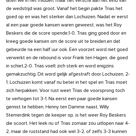
laten we in het midden, maar het verschil aan het eind van
de wedstrijd was groot. Vanaf het begin pakte Trias het
goed op en was het sterker dan Lochuizen. Nadat er eerst
al een paar goede kansen waren geweest, was het Roy
Beskers die de score opende,1-0. Trias ging goed door en
kreeg goede kansen om de score uit te breiden,en dat
gebeurde na een half uur ook. Een voorzet word niet goed
verwerkt en de rebound is voor Frank ten Hagen, die goed
in schiet,2-0. Trias voelt zich sterk en word enigzins
gemakzuchtig. Dit word gelijk afgestraft door Lochuizen, 2-
1. Lochuizen komt vanaf nu beter in het spel en Trias moet
zich herpakken. Voor rust weet Trias de voorsprong toch
te verhogen tot 3-1. Na eerst een paar goede kansen
gemist te hebben, Henny ten Damme naast, Willy
Stemerdink tegen de keeper op, is het weer Roy Beskers
die scoort. Het leek nu of Trias zomaar zou uitlopen naar 4-
2, maar de ruststand had ook wel 3-2, of zelfs 3-3 kunnen