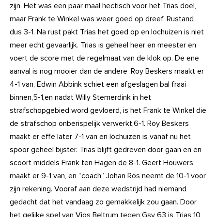
zijn. Het was een paar maal hectisch voor het Trias doel,
maar Frank te Winkel was weer goed op dreef. Rustand
dus 3-1. Na rust pakt Trias het goed op en lochuizen is niet
meer echt gevaarlijk. Trias is geheel heer en meester en
voert de score met de regelmaat van de klok op. De ene
aanval is nog mooier dan de andere .Roy Beskers maakt er
4-1 van, Edwin Abbink schiet een afgeslagen bal fraai
binnen,5-1,en nadat Willy Stemerdink in het
strafschopgebied word gevloerd, is het Frank te Winkel die
de strafschop onberispelijk verwerkt,6-1. Roy Beskers
maakt er effe later 7-1 van en lochuizen is vanaf nu het
spoor geheel bijster. Trias blijft gedreven door gaan en en
scoort middels Frank ten Hagen de 8-1. Geert Houwers
maakt er 9-1 van, en “coach” Johan Ros neemt de 10-1 voor
zijn rekening. Vooraf aan deze wedstrijd had niemand
gedacht dat het vandaag zo gemakkelijk zou gaan. Door
het gelijke spel van Vios Beltrum tegen Gsv 63 is Trias 10