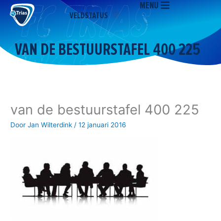
MENU
Ga
VELDSTATUS
naar
de
inhoud
VAN DE BESTUURSTAFEL 400 225
van de bestuurstafel 400 225
Door
Jan Wilterdink
/
12 januari 2016