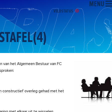
MENU
VELDSTATUS
STAFEL(4)
den van het Algemeen Bestuur van FC
esproken:
een constructief overleg gehad met het
ring met elkaar uit te wisselen,