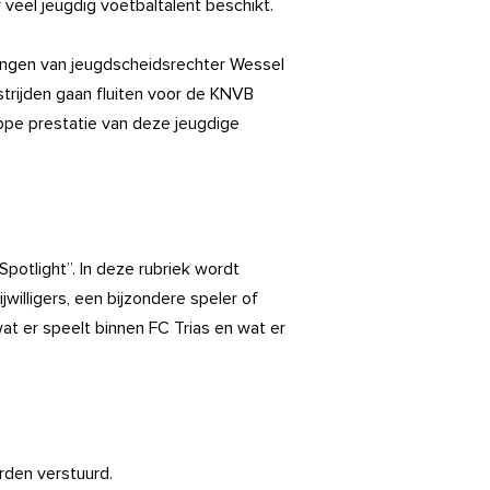
veel jeugdig voetbaltalent beschikt.
ringen van jeugdscheidsrechter Wessel
dstrijden gaan fluiten voor de KNVB
appe prestatie van deze jeugdige
potlight”. In deze rubriek wordt
jwilligers, een bijzondere speler of
at er speelt binnen FC Trias en wat er
orden verstuurd.