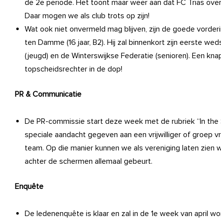
de 2e periode. Het toont maar weer aan dat FC Trias over 
Daar mogen we als club trots op zijn!
Wat ook niet onvermeld mag blijven, zijn de goede vorde
ten Damme (16 jaar, B2). Hij zal binnenkort zijn eerste we
(jeugd) en de Winterswijkse Federatie (senioren). Een kn
topscheidsrechter in de dop!
PR & Communicatie
De PR-commissie start deze week met de rubriek “In the S
speciale aandacht gegeven aan een vrijwilliger of groep vri
team. Op die manier kunnen we als vereniging laten zien w
achter de schermen allemaal gebeurt.
Enquête
De ledenenquête is klaar en zal in de 1e week van april w