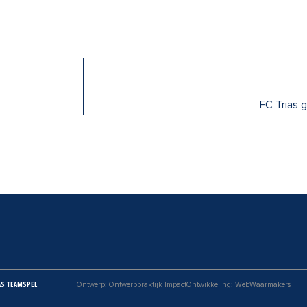
FC Trias 
AS TEAMSPEL
Ontwerp: Ontwerppraktijk Impact
Ontwikkeling: WebWaarmakers