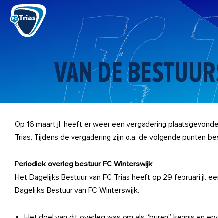
Ga
naar
de
inhoud
VAN DE BESTUUR
Op 16 maart jl. heeft er weer een vergadering plaatsgevon
Trias. Tijdens de vergadering zijn o.a. de volgende punten b
Periodiek overleg bestuur FC Winterswijk
Het Dagelijks Bestuur van FC Trias heeft op 29 februari jl. 
Dagelijks Bestuur van FC Winterswijk.
Het doel van dit overleg was om als “buren” kennis en erva