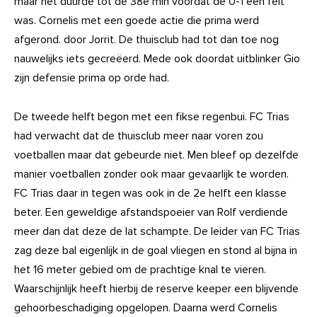
maar het duurde tot de 38e min voordat de 0-1 een feit
was. Cornelis met een goede actie die prima werd
afgerond. door Jorrit. De thuisclub had tot dan toe nog
nauwelijks iets gecreëerd. Mede ook doordat uitblinker Gio
zijn defensie prima op orde had.
De tweede helft begon met een fikse regenbui. FC Trias
had verwacht dat de thuisclub meer naar voren zou
voetballen maar dat gebeurde niet. Men bleef op dezelfde
manier voetballen zonder ook maar gevaarlijk te worden.
FC Trias daar in tegen was ook in de 2e helft een klasse
beter. Een geweldige afstandspoeier van Rolf verdiende
meer dan dat deze de lat schampte. De leider van FC Trias
zag deze bal eigenlijk in de goal vliegen en stond al bijna in
het 16 meter gebied om de prachtige knal te vieren.
Waarschijnlijk heeft hierbij de reserve keeper een blijvende
gehoorbeschadiging opgelopen. Daarna werd Cornelis