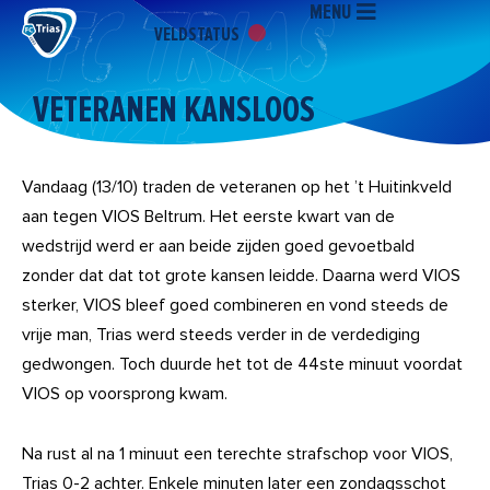
MENU
Ga
VELDSTATUS
naar
de
inhoud
VETERANEN KANSLOOS
Vandaag (13/10) traden de veteranen op het ’t Huitinkveld
aan tegen VIOS Beltrum. Het eerste kwart van de
wedstrijd werd er aan beide zijden goed gevoetbald
zonder dat dat tot grote kansen leidde. Daarna werd VIOS
sterker, VIOS bleef goed combineren en vond steeds de
vrije man, Trias werd steeds verder in de verdediging
gedwongen. Toch duurde het tot de 44ste minuut voordat
VIOS op voorsprong kwam.
Na rust al na 1 minuut een terechte strafschop voor VIOS,
Trias 0-2 achter. Enkele minuten later een zondagsschot