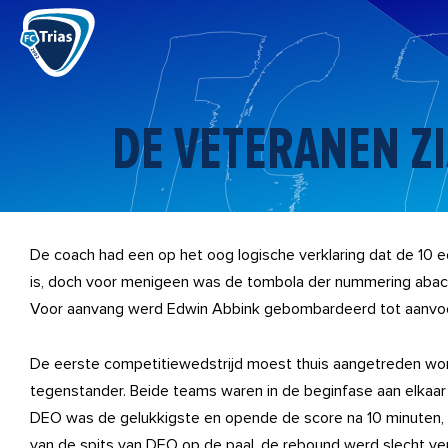
Ga
naar
de
inhoud
DE VETERANEN Z
De coach had een op het oog logische verklaring dat de 10
is, doch voor menigeen was de tombola der nummering abac
Voor aanvang werd Edwin Abbink gebombardeerd tot aanvoe
De eerste competitiewedstrijd moest thuis aangetreden w
tegenstander. Beide teams waren in de beginfase aan elkaa
DEO was de gelukkigste en opende de score na 10 minuten, 
van de spits van DEO op de paal, de rebound werd slecht v