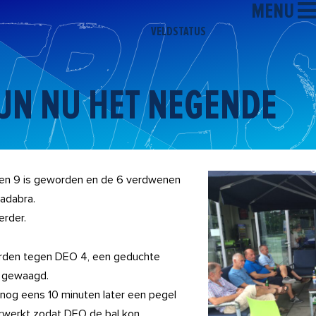
MENU
VELDSTATUS
IJN NU HET NEGENDE
 een 9 is geworden en de 6 verdwenen
adabra.
rder.
orden tegen DEO 4, een geduchte
r gewaagd.
nog eens 10 minuten later een pegel
erwerkt zodat DEO de bal kon