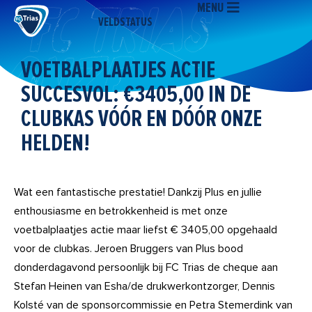
MENU
Ga
VELDSTATUS
naar
de
inhoud
VOETBALPLAATJES ACTIE
SUCCESVOL: €3405,00 IN DE
CLUBKAS VÓÓR EN DÓÓR ONZE
HELDEN!
Wat een fantastische prestatie! Dankzij Plus en jullie
enthousiasme en betrokkenheid is met onze
voetbalplaatjes actie maar liefst € 3405,00 opgehaald
voor de clubkas. Jeroen Bruggers van Plus bood
donderdagavond persoonlijk bij FC Trias de cheque aan
Stefan Heinen van Esha/de drukwerkontzorger, Dennis
Kolsté van de sponsorcommissie en Petra Stemerdink van