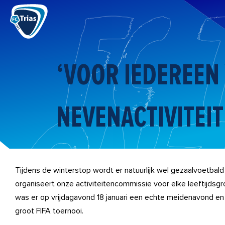
Ga
naar
de
inhoud
‘VOOR IEDEREEN 
NEVENACTIVITEI
Tijdens de winterstop wordt er natuurlijk wel gezaalvoetbal
organiseert onze activiteitencommissie voor elke leeftijdsg
was er op vrijdagavond 18 januari een echte meidenavond e
groot FIFA toernooi.