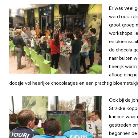
Er was veel g
werd ook zek
groot groep 
workshops: le
en bloemschik
de chocola go
naar buiten w
heerlijk warm
afloop ging i
doosje vol heerlijke chocolaatjes en een prachtig bloemstukj
Ook bij de jo
Strakke kopp
kantine waar 
gestreden om
begonnen de 