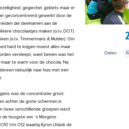
ezelligheid, gegiechel, geklets maar er
er geconcentreerd gewerkt door de
meiden die deelnamen aan de
kkere chocolaatjes maken (o.l.v. DOT)
ken (o.l.v. Timmermans & Mulder). Om
ed hard te krijgen moest alles maar
Delen:
orden versleept, want binnen was het
, maar te warm voor de chocola. Na
edereen natuurlijk naar huis met een
e.
ngens was de concentratie groot.
en achter de grote schermen in
in twee verschillende groepen werd
 de hoogste eer. ’s Morgens
O10 t/m O12 waarbij Kyron Urlaub de