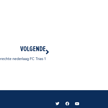
Volgende
VOLGENDE
rechte nederlaag FC Trias 1
T
F
Y
w
a
o