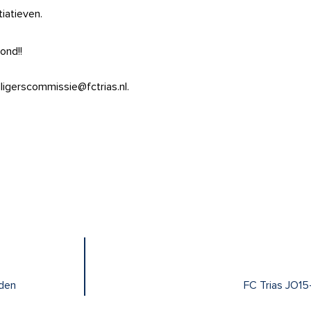
tiatieven.
vond!!
illigerscommissie@fctrias.nl.
eden
FC Trias JO15