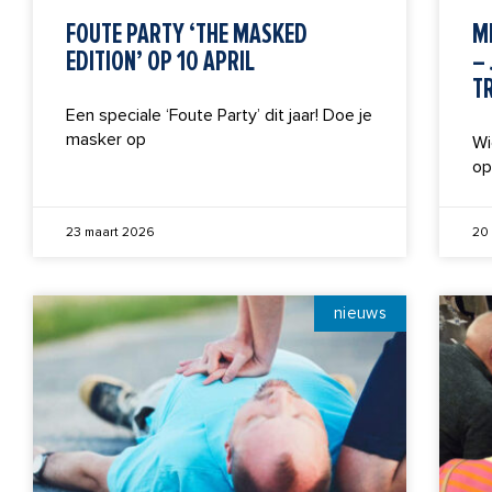
FOUTE PARTY ‘THE MASKED
M
EDITION’ OP 10 APRIL
–
T
Een speciale ‘Foute Party’ dit jaar! Doe je
masker op
Wi
op
23 maart 2026
20
nieuws