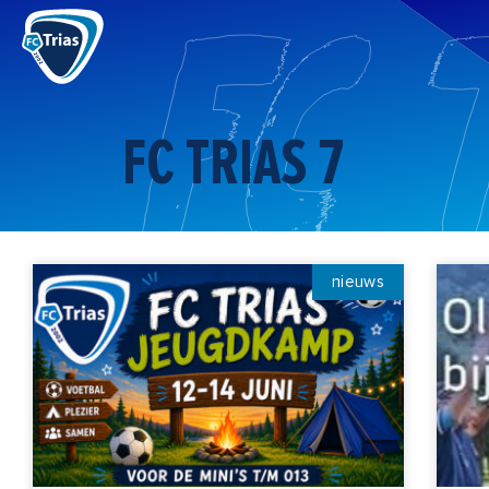
Ga
naar
de
inhoud
FC TRIAS 7
nieuws