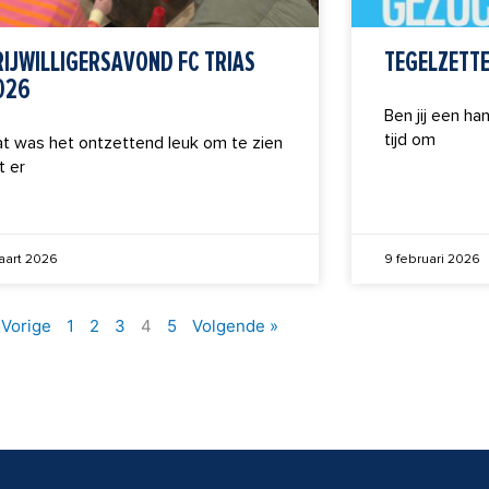
RIJWILLIGERSAVOND FC TRIAS
TEGELZETTE
026
Ben jij een ha
tijd om
t was het ontzettend leuk om te zien
t er
aart 2026
9 februari 2026
 Vorige
1
2
3
4
5
Volgende »