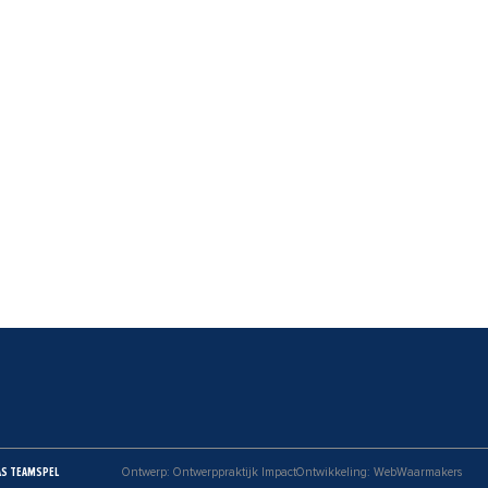
AS TEAMSPEL
Ontwerp: Ontwerppraktijk Impact
Ontwikkeling: WebWaarmakers