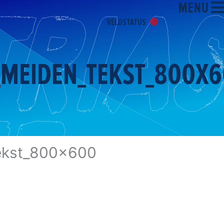
MENU
VELDSTATUS
_MEIDEN_TEKST_800X
ekst_800x600