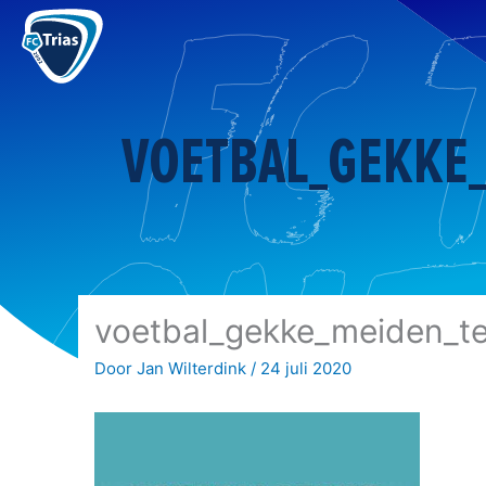
Ga
naar
de
inhoud
VOETBAL_GEKKE
voetbal_gekke_meiden_t
Door
Jan Wilterdink
/
24 juli 2020