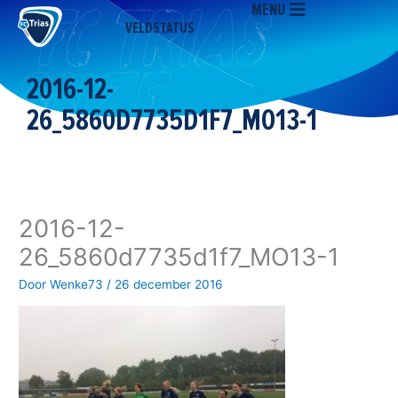
MENU
Ga
VELDSTATUS
naar
de
inhoud
2016-12-
26_5860D7735D1F7_MO13-1
2016-12-
26_5860d7735d1f7_MO13-1
Door
Wenke73
/
26 december 2016